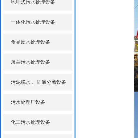
地埋式污水处理设备
一体化污水处理设备
食品废水处理设备
屠宰污水处理设备
污泥脱水 、固液分离设备
污水处理厂设备
化工污水处理设备