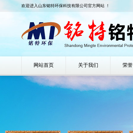
欢迎进入山东铭特环保科技有限公司官方网站 ！
网站首页
关于我们
荣誉