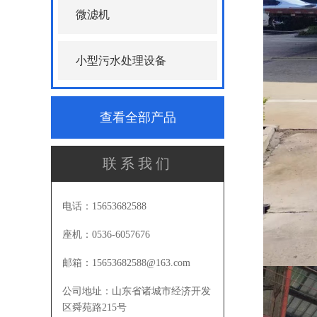
微滤机
小型污水处理设备
查看全部产品
联系我们
电话：15653682588
座机：0536-6057676
邮箱：15653682588@163.com
公司地址：山东省诸城市经济开发
区舜苑路215号