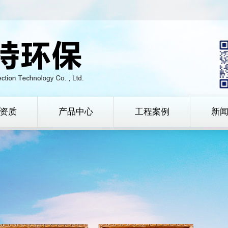
资质
产品中心
工程案例
新